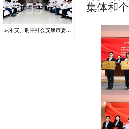
集体和个
屈永安、荆平拜会安康市委书记柯昌万