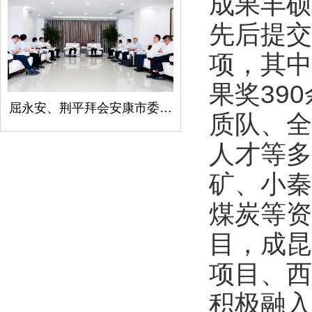
成果丰硕
先后提交
项，其中
果奖39
屈永安、荆平拜会安康市委书记柯昌万
质队、全
人才等多
矿、小秦
煤炭等资
目，成昆
项目、西
积极融入